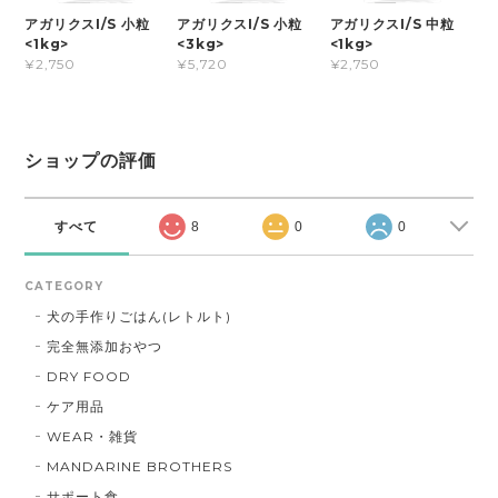
アガリクスI/S 小粒
アガリクスI/S 小粒
アガリクスI/S 中粒
<1kg>
<3kg>
<1kg>
¥2,750
¥5,720
¥2,750
ショップの評価
すべて
8
0
0
CATEGORY
犬の手作りごはん(レトルト)
完全無添加おやつ
DRY FOOD
ケア用品
WEAR・雑貨
MANDARINE BROTHERS
サポート食