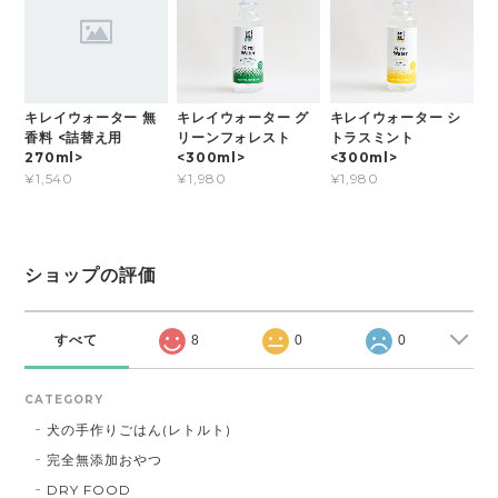
キレイウォーター 無
キレイウォーター グ
キレイウォーター シ
香料 <詰替え用
リーンフォレスト
トラスミント
270ml>
<300ml>
<300ml>
¥1,540
¥1,980
¥1,980
ショップの評価
すべて
8
0
0
CATEGORY
犬の手作りごはん(レトルト)
完全無添加おやつ
DRY FOOD