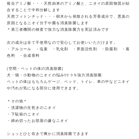
複合アミノ酸・・・天然由来のアミノ酸と、ニオイの原因物質が結
合することで中和分解します
天然フィトンチッド・・・樹木から発散される芳香成分で、悪臭の
原因となるニオイ分子や菌を消臭除菌します
＊第三者機関の検査で強力な消臭除菌力を実証済みです
次の成分は全て不使用なので安心してお使いいただけます。
・アルコール ・塩素 ・乳化剤 ・界面活性剤 ・防腐剤 ・着
色料 ・合成香料
[空間・ペットの体の消臭除菌]
犬・猫・小動物のニオイの悩み99.9％強力消臭除菌
ペットの体はもちろんゲージ、ベッド、トイレ、車の中などニオイ
や汚れが気になる部分に使用できます。
＊その他＊
・洗濯物の生乾きのニオイ
・下駄箱のニオイ
・締め切ったお部屋の嫌なニオイ
シュッとひと吹きで爽かに消臭除菌できます