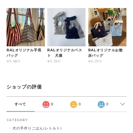
RALオリジナル手長
RALオリジナルベス
RALオリジナルお散
バッグ
ト 犬服
歩バッグ
¥9,680
¥9,350
¥4,290
ショップの評価
すべて
8
0
0
CATEGORY
犬の手作りごはん(レトルト)