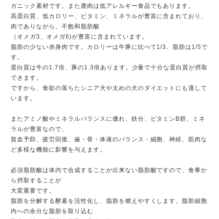
ガニック素材です。また鹿肉は低アレルギー食品でもあります。
高蛋白質、低カロリー、ビタミン、ミネラルが豊富に含まれており、
肉でありながら、不飽和脂肪酸
（オメガ3、オメガ6)が豊富に含まれています。
脂肪の少ない赤身肉です。カロリーは牛豚に比べて1/3、脂肪は1/5で
す。
蛋白質は牛の1.7倍、豚の1.3倍あります。少量で十分な蛋白質が摂取
できます。
ですから、食欲の落ちたシニア犬や太めの犬のダイエットにも適して
います。
またアミノ酸やミネラルバランスに優れ、鉄分、ビタミンB群、ミネ
ラルが豊富なので、
貧血予防、疲労回復、歯・骨・体液のバランス・細胞、神経、筋肉な
ど多様な機能に影響を与えます。
必須脂肪酸は体内で合成することが出来ない脂肪酸ですので、食事か
ら摂取することが
大変重要です。
脂肪を分解する酵素を活性化し、脂肪を燃えやすくします。脂肪細胞
内への余分な脂肪を取り込む